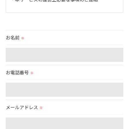
＜個人情報の提供について＞
当社ではお客様の同意を得た場合または法令に定め
られた場合を除き、
お名前
※
取得した個人情報を第三者に提供することはいたし
ません。
＜個人情報の委託について＞
お電話番号
※
当社では、利用目的の達成に必要な範囲において、
個人情報を外部に委託する場合があります。
これらの委託先に対しては個人情報保護契約等の措
置をとり、適切な監督を行います。
メールアドレス
※
＜個人情報の安全管理＞