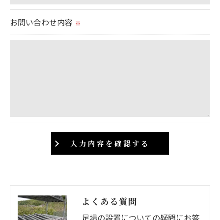
当社では、個人情報の漏洩等がなされないよう、適
切に安全管理対策を実施します。
お問い合わせ内容
※
＜個人情報を与えなかった場合に生じる結果＞
必要な情報を頂けない場合は、それに対応した当社
のサービスをご提供できない場合がございますので
予めご了承ください。
＜個人情報の開示･訂正・削除･利用停止の手続につ
いて＞
当社では、お客様の個人情報の開示･訂正･削除・利
用停止の手続を定めさせて頂いております。
ご本人である事を確認のうえ、対応させて頂きま
す。
よくある質問
個人情報の開示･訂正･削除・利用停止の具体的手続
足場の設置についての疑問にお答