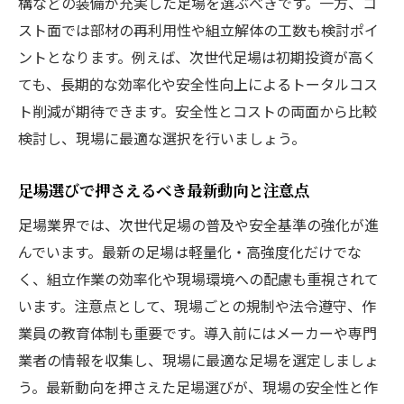
構などの装備が充実した足場を選ぶべきです。一方、コ
安全な足場作業に必要な法令知識の基本
スト面では部材の再利用性や組立解体の工数も検討ポイ
足場作業の違法性を防ぐためのチェック項
ントとなります。例えば、次世代足場は初期投資が高く
目
ても、長期的な効率化や安全性向上によるトータルコス
足場の種類別に守るべき安全作業手順とは
ト削減が期待できます。安全性とコストの両面から比較
現場で違法を防ぐ足場選びの重要ポイント
検討し、現場に最適な選択を行いましょう。
安心して足場作業を行うための実践知識
足場選びで押さえるべき最新動向と注意点
足場の種類一覧で分かる最新動向と選択法
足場業界では、次世代足場の普及や安全基準の強化が進
足場 種類 一覧から最新トレンドを把握する
んでいます。最新の足場は軽量化・高強度化だけでな
足場選びで重視すべき種類と用途の違い
く、組立作業の効率化や現場環境への配慮も重視されて
図解で理解する足場の種類と特徴まとめ
います。注意点として、現場ごとの規制や法令遵守、作
足場 選択時に迷わないための比較ポイント
業員の教育体制も重要です。導入前にはメーカーや専門
各種足場の導入事例と最新動向を紹介
業者の情報を収集し、現場に最適な足場を選定しましょ
今注目の足場と選び方の実践的アドバイス
う。最新動向を押さえた足場選びが、現場の安全性と作