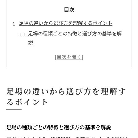
目次
足場の違いから選び方を理解するポイント
足場の種類ごとの特徴と選び方の基準を解
説
足場の比較で失敗しない選択ポイントとは
用途別に足場の最適な選び方を徹底紹介
足場選びに役立つ種類一覧と特徴まとめ
足場の安全性とコストを比較する重要視点
足場の違いから選び方を理解す
足場選びで押さえるべき最新動向と注意点
るポイント
くさび式や枠組足場など種類ごとの特徴とは
くさび式足場と枠組足場の違いと利点を比
較
足場の種類ごとの特徴と選び方の基準を解説
足場 種類 一覧から見る各タイプの特徴分析