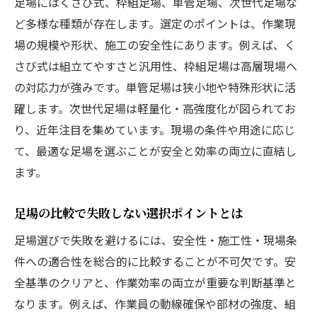
足場にはくさび式、枠組足場、単管足場、次世代足場な
ビケ足場と次世代足場の違いを分かりやす
ど多様な種類が存在します。選定のポイントは、作業現
く解説
場の規模や形状、施工の安全性にあります。例えば、く
吊り足場など特殊な足場の特徴と使い方
さび式は組立てやすさと汎用性、枠組足場は高層現場へ
の対応力が強みです。単管足場は狭小地や特殊形状に活
足場の種類図解で理解する選択ポイント
躍します。次世代足場は軽量化・高強度化が図られてお
現場に適した足場選びのコツと注意点
り、近年注目を集めています。現場の条件や用途に応じ
現場ごとに適した足場の施工法を徹底比較
て、最適な足場を選ぶことが安全と効率の両立に直結し
足場 施工法の違いと現場別の選択基準を解
ます。
説
現場ごとに変わる足場組立のポイントを比
足場の比較で失敗しない選択ポイントとは
較
足場選びで失敗を避けるには、安全性・施工性・現場条
足場施工の効率化を図る最新技術の紹介
件への適合性を総合的に比較することが不可欠です。安
足場の種類による設置・解体手順の違い
全基準のクリアと、作業効率の両立が重要な判断基準と
足場作業の安全性を高める施工法の工夫
なります。例えば、作業員の動線確保や部材の強度、組