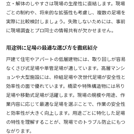
現場ごとに適した足場選びで作業効率向上
立・解体のしやすさは現場の生産性に直結します。現場
ごとの制約や、将来的な拡張性も考慮し、複数の足場を
安全性を高める足場選びの基礎知識まとめ
実際に比較検討しましょう。失敗しないためには、事前
足場の安全性を比較するための注目ポイン
に現場調査とプロ同士の情報共有が欠かせません。
ト
足場無し作業の違法性とリスクを理解する
用途別に足場の最適な選び方を徹底紹介
安全な足場選びに必要なチェック項目とは
戸建て住宅やアパートの低層建物には、取り回しが容易
足場の種類ごとに異なる安全対策の実践法
なくさび式足場や単管足場が適しています。高層マンシ
現場の安全を守るための足場知識を深める
ョンや大型施設には、枠組足場や次世代足場が安全性と
足場の安全基準と最新法令のポイント解説
効率性の面で優れています。橋梁や特殊構造物には吊り
次世代足場と従来型の違いを知るメリット
足場や移動式足場が活躍します。現場の規模や用途、作
次世代足場と従来型足場の違いを詳しく比
業内容に応じて最適な足場を選ぶことで、作業の安全性
較
と効率性が大きく向上します。用途ごとに特化した足場
の特性を理解することが、現場でのトラブル防止にもつ
足場 次世代足場 ランキングから見る選択傾
ながります。
向