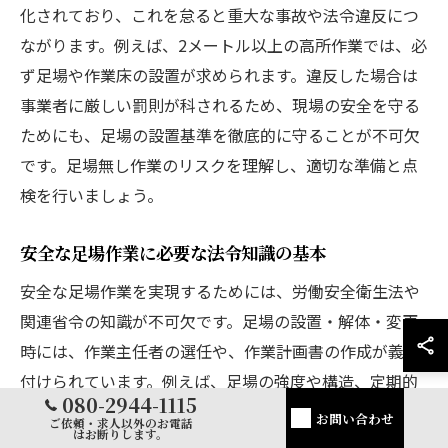
化されており、これを怠ると重大な事故や法令違反につ
ながります。例えば、2メートル以上の高所作業では、必
ず足場や作業床の設置が求められます。違反した場合は
事業者に厳しい罰則が科されるため、現場の安全を守る
ためにも、足場の設置基準を徹底的に守ることが不可欠
です。足場無し作業のリスクを理解し、適切な準備と点
検を行いましょう。
安全な足場作業に必要な法令知識の基本
安全な足場作業を実現するためには、労働安全衛生法や
関連省令の知識が不可欠です。足場の設置・解体・変更
時には、作業主任者の選任や、作業計画書の作成が義務
付けられています。例えば、足場の強度や構造、定期的
080-2944-1115
な点検の義務も明記されています。これらの法令を順守
お問い合わせ
ご依頼・求人以外のお電話
はお断りします。
することで、作業員の安全確保と違法行為の防止が可能