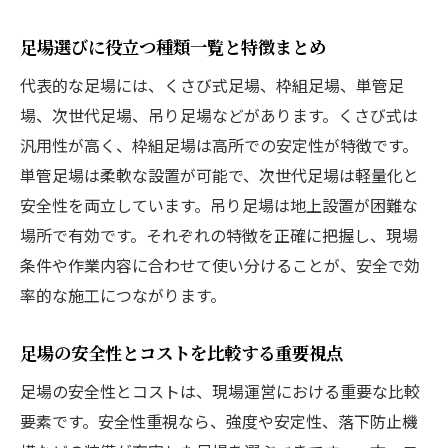
次世代足場の導入メリットと現場への影響
足場選びに役立つ種類一覧と特徴まとめ
ビケ足場と次世代足場それぞれの特徴紹介
代表的な足場には、くさび式足場、枠組足場、単管足
新旧足場比較で分かる業界の最新トレンド
場、次世代足場、吊り足場などがあります。くさび式は
現場の効率化に役立つ次世代足場の強み
汎用性が高く、枠組足場は高所での安定性が特徴です。
足場職人が高収入な理由と現場の実態
単管足場は柔軟な設置が可能で、次世代足場は軽量化と
足場職人が高収入を得る理由を徹底解説
安全性を両立しています。吊り足場は地上設置が困難な
足場職人の年収と現場の実態を比較分析
場所で有効です。それぞれの特徴を正確に把握し、現場
足場 一人親方の働き方と収入のポイント
条件や作業内容に合わせて使い分けることが、安全で効
率的な施工につながります。
高収入を実現する足場職人のキャリア形成
足場職人の仕事が注目される背景とは何か
足場の安全性とコストを比較する重要視点
足場の安全性と収入の関係性を読み解く
足場の安全性とコストは、現場運営における重要な比較
違法にならない安全な足場作業の条件
要素です。安全性重視なら、強度や安定性、落下防止機
足場無し作業が違法となるケースと注意点