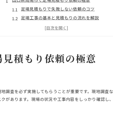
山口県周南市で足場見積もり依頼の極意
足場見積もりで失敗しない依頼のコツ
足場工事の基本と見積もりの流れを解説
周南市の足場工事で比較すべきポイント
安心できる足場業者選びの判断軸
足場見積もり時に外せない注意事項
足場工事を安心して任せる選び方
場見積もり依頼の極意
信頼できる足場業者の見分け方とは
足場工事実績が豊富な業者の特徴を解説
足場見積もり比較で押さえるべき基準
安全性重視の足場工事業者選定のコツ
現地調査を必ず実施してもらうことが重要です。現地調査
見積もり時に確認したい足場工事の要素
スクがあります。現場の状況や工事内容をしっかり確認し
納得のいく足場見積もり取得術
。