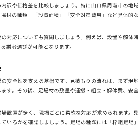
納得できる足場見積もり取得の流れ
の内訳や価格差を比較しましょう。特に山口県周南市の地
見積もり書の項目ごとに比較する重要性
足場材の種類」「設置面積」「安全対策費用」など具体的
足場工事の見積もりで注意したい落とし穴
詳細な足場見積もり内訳のチェック方法
後の対応についても質問しましょう。例えば、設置や解体
足場見積もりの適正価格を見極めるコツ
きる業者選びが可能となります。
現地調査が大切な足場見積もりの理由
現地調査が足場見積もりに必要な理由
説
足場工事の現場確認でわかるポイント
業の安全性を支える基盤です。見積もりの流れは、まず現
足場設置前の現地調査で得られる安心感
します。その後、足場材の数量や運搬・組立・解体費、安
正確な足場見積もりは現地調査が決め手
現地調査を重視すべき足場工事の注意点
足場設置が多く、現場ごとに柔軟な対応が求められます。
安全対策で選ぶ足場工事のポイント
れているかを確認しましょう。足場の種類には「枠組足場
足場工事で必須の安全対策とは何か