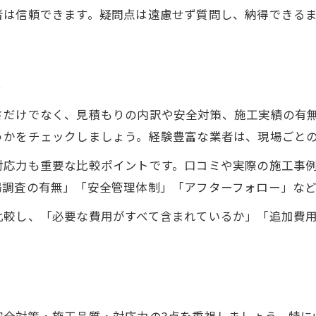
安全重視の足場見積もりチェック法
者は信頼できます。疑問点は遠慮せず質問し、納得できる
足場工事の安全基準を満たす業者選び
安心できる足場設置の安全ポイント
ト
足場工事で事故を防ぐための対策
相場を知れば無駄なく足場工事を依頼
さだけでなく、見積もりの内訳や安全対策、施工実績の有
足場工事の相場を知る重要な理由
うかをチェックしましょう。経験豊富な業者は、現場ごと
適正価格で足場見積もりを取得する方法
対応力も重要な比較ポイントです。口コミや実際の施工事
相場を把握して無駄な出費を防ぐコツ
場調査の有無」「安全管理体制」「アフターフォロー」な
足場見積もり比較で価格の基準を持つ
比較し、「必要な費用がすべて含まれているか」「追加費
周南市の足場工事相場を知るメリット