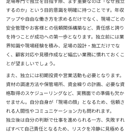
足場専門で独立を目指す際、まず重要なのは「なぜ独立
足場分野で年収1000万円を目指すには
するのか」という目的意識を明確に持つことです。年収
アップや自由な働き方を求めるだけでなく、現場ごとの
足場材選びと管理のポイントを解説
安全管理やお客様との信頼関係構築など、責任感と誇り
足場専門が選ぶべき資材の特徴と選定基準
を持つことが成功への第一歩となります。独立前には業
中古足場材の選択ポイントと注意点
界知識や現場経験を積み、足場の設計・施工だけでな
足場資材の効率的な管理方法とは何か
く、顧客対応や見積作成など幅広い業務に慣れておくこ
ホームセンター活用で足場資材を調達する
とが望ましいでしょう。
コツ
また、独立には初期投資や営業活動も必要となります。
足場材の買取・持ち込み時のポイント解説
資材の調達方法や保管場所、資金繰りの計画、必要な資
持続的な足場案件獲得に必要な知識
格取得のスケジューリングなど、実務面での準備も欠か
足場専門で安定案件を得る営業手法とは
せません。自分自身が「現場の顔」となるため、信頼さ
リピート受注につながる足場の信頼構築術
れる人間性やコミュニケーション力も問われます。
足場案件を増やすためのネット活用法
独立後は自分の判断で仕事を進められる一方、失敗すれ
ばすべて自己責任となるため、リスクを冷静に見極める
案件獲得力を高める足場専門の提案術