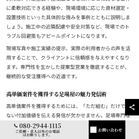
に柔軟対応できる経験や、現場環境に応じた資材選定・
設置技術といった具体的な強みを事例とともに説明しま
しょう。施工中の近隣配慮や安全対策など、現場でのト
ラブル回避策もアピールポイントになります。
現場写真や施工実績の提示、実際の利用者からの声を活
用することで、クライアントに信頼感を与えやすくなり
ます。専門性を生かした提案型営業を徹底することが、
継続的な受注獲得への近道です。
高単価案件を獲得する足場屋の魅力発信術
高単価案件を獲得するためには、「ただ組む」だけでは
ない付加価値を伝える発信が欠かせません。足場専門な
らではの技術力や安全管理、現場ごとの最適な設計力
080-2944-1115
お問い合わせ
ご依頼・求人以外のお電話
を、具体的なデータや事例を交えて発信しましょう。
はお断りします。