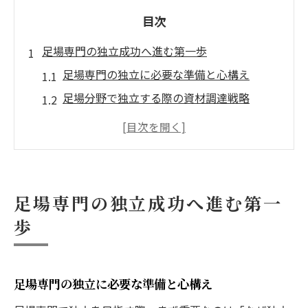
目次
足場専門の独立成功へ進む第一歩
足場専門の独立に必要な準備と心構え
足場分野で独立する際の資材調達戦略
足場独立開業時に重要なスキルと資格
一人親方として足場専門で目指す年収像
足場専門で独立を成功させるための情報収
集
足場専門の独立成功へ進む第一
専門分野で年収アップを実現する秘訣
歩
足場専門で高収入を得るための営業戦略
足場業で年収アップを目指す資格と経験
専門性を活かした足場案件の選び方
足場専門の独立に必要な準備と心構え
安定収入を実現する足場専門の仕事術