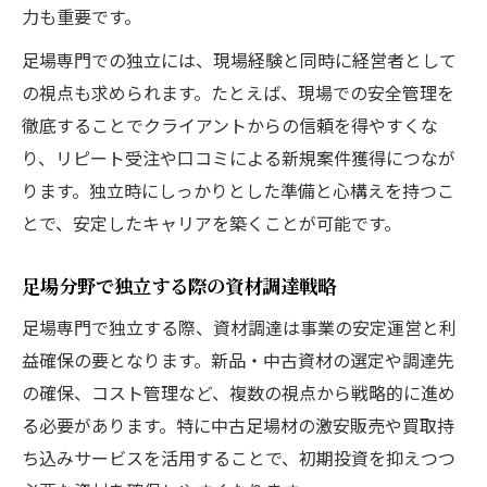
力も重要です。
長期的に選ばれる足場専門の工夫ポイント
営業力強化で高単価足場工事を目指す方法
足場専門での独立には、現場経験と同時に経営者として
の視点も求められます。たとえば、現場での安全管理を
足場専門の強みを活かした営業のコツ
徹底することでクライアントからの信頼を得やすくな
高単価案件を獲得する足場屋の魅力発信術
り、リピート受注や口コミによる新規案件獲得につなが
足場専門が実践する見積り・契約の工夫
ります。独立時にしっかりとした準備と心構えを持つこ
足場工事で差をつけるコミュニケーション
とで、安定したキャリアを築くことが可能です。
力
信頼される足場専門の営業スタンスとは
足場分野で独立する際の資材調達戦略
資材調達の戦略が収入を左右する理由
足場専門で独立する際、資材調達は事業の安定運営と利
足場専門で収入を伸ばす資材調達の基礎
益確保の要となります。新品・中古資材の選定や調達先
中古足場セット活用によるコスト最適化
の確保、コスト管理など、複数の視点から戦略的に進め
足場資材販売店との取引で得られる利点
る必要があります。特に中古足場材の激安販売や買取持
ち込みサービスを活用することで、初期投資を抑えつつ
足場専門の資材調達ルート選びの重要性