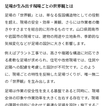
足場が生み出す現場ごとの世界観とは
足場と安全管理が事故リスクを防ぐ理由
足場管理体制の徹底が信頼につながる訳
足場の「世界観」とは、単なる仮設構造物としての役割
を超え、現場の安全・効率・美観、さらには作業者の働
プラント工事で活きる足場の知恵
きやすさまでを総合的に形作るものです。山口県周南市
足場の知恵が活きるプラント工事の現場
や岩国市の現場では、建物の用途や立地条件、季節的な
プラント現場に適した足場の選び方とは
気候変化などが足場の設計に大きく影響します。
足場の工夫がプラント作業効率を左右する
例えばプラント工事では、高さや複雑な構造に対応でき
足場を活用したプラント工事の成功事例
る柔軟な足場が求められ、住宅や改修現場では、住民や
プラント現場で求められる足場対応力
近隣への配慮を考慮した設計が不可欠です。このよう
現場対応力で選ぶ足場パートナー
に、現場ごとの特性を反映した足場づくりが、唯一無二
足場の現場対応力が信頼の決め手となる
の「世界観」を生み出します。
現場対応力が高い足場業者の見分け方
足場は作業の安全性を支える基盤であると同時に、現場
足場工事における柔軟な対応力の重要性
全体の印象や作業効率を大きく左右する存在です。現場
足場と現場の連携強化で施工が円滑に進む
の課題や目的に合わせて最適な足場を設計・施工するこ