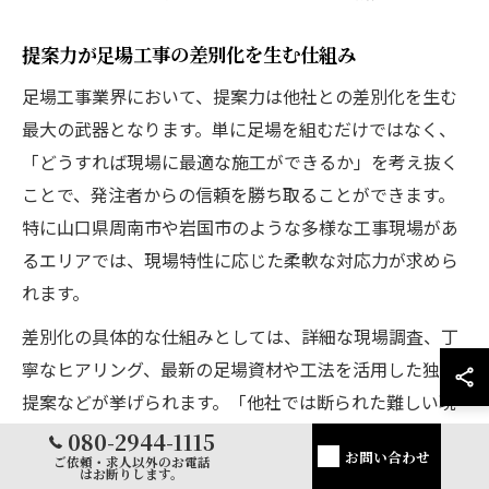
提案力が足場工事の差別化を生む仕組み
足場工事業界において、提案力は他社との差別化を生む
最大の武器となります。単に足場を組むだけではなく、
「どうすれば現場に最適な施工ができるか」を考え抜く
ことで、発注者からの信頼を勝ち取ることができます。
特に山口県周南市や岩国市のような多様な工事現場があ
るエリアでは、現場特性に応じた柔軟な対応力が求めら
れます。
差別化の具体的な仕組みとしては、詳細な現場調査、丁
寧なヒアリング、最新の足場資材や工法を活用した独自
提案などが挙げられます。「他社では断られた難しい現
場にも柔軟に対応してもらえた」という実例もあり、提
080-2944-1115
お問い合わせ
ご依頼・求人以外のお電話
案力が高い会社ほどリピート率や紹介率が高まる傾向に
はお断りします。