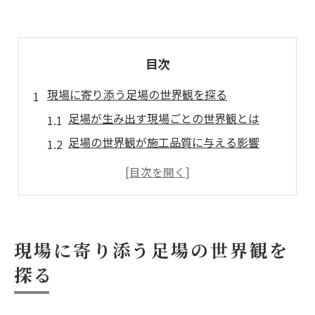
目次
現場に寄り添う足場の世界観を探る
足場が生み出す現場ごとの世界観とは
足場の世界観が施工品質に与える影響
現場特性を活かす足場の考え方と工夫
足場の世界観を意識した現場対応の実例
足場と現場環境が両立するポイント解説
足場の安全管理が変える施工現場
現場に寄り添う足場の世界観を
足場の安全管理がもたらす現場の安心感
探る
足場施工で重視すべき安全管理の基準
現場ごとに異なる足場安全対策の実際