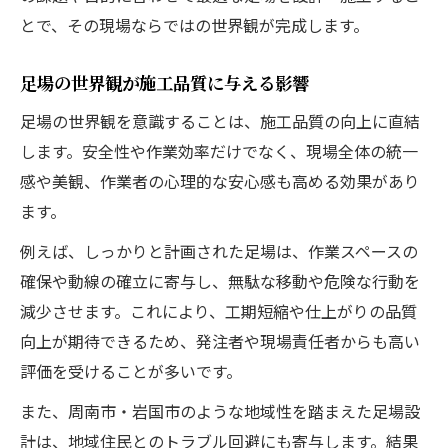
足場会社選びで見るべき現場対応の実績
とで、その現場ならではの世界観が完成します。
提案力が光る足場工事の極意
足場の世界観が施工品質に与える影響
足場の提案力が現場満足度を高める理由
足場の世界観を意識することは、施工品質の向上に直結
提案力ある足場工事が選ばれるポイント
します。安全性や作業効率だけでなく、現場全体の統一
足場の提案力で現場ごとの最適解を導く
感や美観、作業者の心理的な安心感も高める効果があり
提案力が足場工事の差別化を生む仕組み
ます。
現場状況に応じた足場提案の実例解説
例えば、しっかりと計画された足場は、作業スペースの
信頼構築と足場選びの新常識
確保や動線の確立に寄与し、無駄な移動や危険な行動を
足場選びで信頼構築を実現するポイント
減少させます。これにより、工期短縮や仕上がりの品質
信頼される足場業者の選定基準とは何か
向上が期待できるため、発注者や現場責任者からも高い
足場の品質が長い信頼関係を生み出す理由
評価を受けることが多いです。
足場選びで失敗しないための新常識を解説
また、周南市・岩国市のような地域性を踏まえた足場設
信頼できる足場工事会社の特徴を徹底分析
計は、地域住民とのトラブル回避にも寄与します。結果