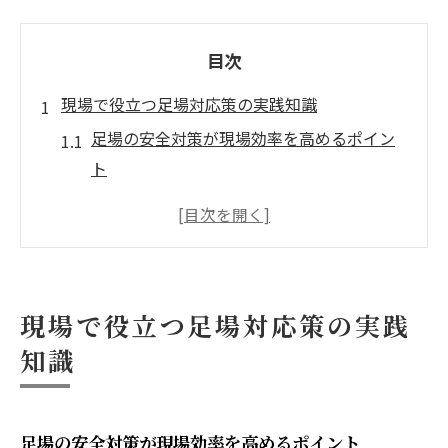
目次
現場で役立つ足場対応策の実践知識
足場の安全対策が現場効率を高めるポイン
ト
周南市下松市の現場が求める足場対応策と
は
製造現場に適した足場選びの基本を押さえ
る
現場で役立つ足場対応策の実践
物流施設での足場活用事例とその効果を解
知識
説
足場の点検と維持管理が安全性に直結する
理由
足場の安全対策が現場効率を高めるポイント