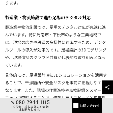
ります。
製造業・物流施設で進む足場のデジタル対応
製造業や物流施設では、足場のデジタル対応が急速に進
んでいます。特に周南市・下松市のような工業地域で
は、現場の広さや設備の多様性に対応するため、デジタ
ルツールの導入が効果的です。足場設計の3Dモデリング
や、現場進捗のクラウド共有が代表的な取り組みとなっ
ています。
具体的には、足場設計時に3Dシミュレーションを活用す
ることで、干渉箇所や安全リスクを事前に把握しやすく
なります。また、現場の作業進捗や点検記録をスマート
フォンで管理することで、情報共有のスピードと正確性
080-2944-1115
が向上します。これにより、現場ごとの最適な対応策を
お問い合わせ
ご依頼・求人以外のお電話
はお断りします。
素早く立案できるのがメリットです。