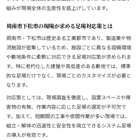
地域産業の発展を支える足場の役割とは
組みが現場全体の生産性を底上げしています。
現場ごとの声を活かした足場改善策の実践
周南市下松市の現場が求める足場対応策とは
例
効率と安全を高める足場選定のコツとは
周南市・下松市は歴史ある工業都市であり、製造業や物
流施設が密集しているため、施設ごとに異なる設備環境
足場選定時に重視したい安全性能のポイン
や敷地条件に柔軟に対応できる足場対応策が求められま
ト
す。特に老朽化した建屋や高低差のある敷地では、標準
現場条件に合わせた足場の種類と選び方
的な足場だけでなく、現場ごとのカスタマイズが必要と
作業効率を左右する足場配置の工夫を解説
なります。
コスト最適化も実現する足場対応策の実際
対応策としては、現場調査を徹底し、設置スペースや障
周南市下松市で見られる足場活用の実情紹
害物の有無、作業内容に応じた足場の選定が不可欠で
介
す。加えて、短期間の工事や夜間作業が多い現場では、
山口県で進化する足場運用の新戦略
組立・解体の迅速性と安全性を両立できるシステム足場
最新技術を活用した足場運用の変化を知る
の導入が有効です。