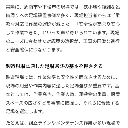
現場データを活かした効率的な足場管理法
実際に、周南市や下松市の現場では、狭小地や複雑な設
製造業・物流施設で進む足場のデジタル対
備周りへの足場設置事例が多く、現場担当者からは「柔
応
軟な対応で作業の遅延が減った」「安全性が高まり安心
地域密着型の足場サポート体制の特徴と魅
して作業できた」といった声が寄せられています。現場
力
のニーズに合わせた対応策の選択が、工事の円滑な進行
将来の現場を見据えた足場対応策の展望
と安全確保につながります。
地域産業の未来を築く足場対応策まとめ
製造現場に適した足場選びの基本を押さえる
足場対応策が地域産業成長に果たす役割
製造業・物流施設の持続的発展と足場の関
製造現場では、作業効率と安全性を両立させるために、
係
現場の用途や作業内容に適した足場選びが重要です。基
本としては、作業高さ、作業人数、運搬物の重量、設置
現場目線で実践したい足場運用のポイント
スペースの広さなどを事前に把握し、それらに合致する
周南市下松市の事例から学ぶ足場改革のヒ
足場を選定します。
ント
たとえば、組立ラインやメンテナンス作業が多い現場で
今後求められる足場対応策と現場への提案