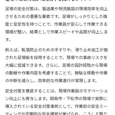
製造現場を支える足場の効果的導入法
足場の安全対策は、製造業や物流施設の現場効率を向上
足場導入の流れと現場に応じた最適化手法
させるための重要な要素です。足場がしっかりとした強
製造業で重視される足場の耐久性と選定基
度と安定性を持つことで、作業員が安心して作業できる
準
環境が整い、結果として作業スピードや品質が向上しま
足場設置時に生じる課題と解決策を具体解
す。
説
例えば、転落防止のための手すりや、滑り止め加工が施
現場作業員の声を反映した足場対応策の重
された足場板を採用することで、現場での事故リスクを
要性
大幅に低減できます。さらに、足場の設計段階から現場
安全教育と足場運用で事故リスクを低減す
の動線や作業内容を考慮することで、無駄な移動や作業
る方法
の中断を減らし、効率的な作業進行が実現します。
下松市・周南市の足場課題を解決する視点
安全対策を徹底することは、現場作業員のモチベーショ
歴史的工業都市ゆえの足場運用課題を分析
ン向上にも寄与します。周南市・下松市の現場で実際に
製造業・物流施設の特殊事情と足場対応策
導入されている安全対策事例として、作業前の安全ミー
現地の法規制と足場設置時の注意点を解説
ティングや定期的な安全講習が挙げられ、こうした取り