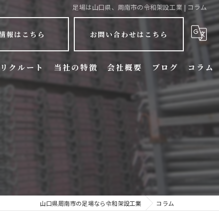
足場は山口県、周南市の令和架設工業 | コラム
情報はこちら
お問い合わせはこちら
リクルート
当社の特徴
会社概要
ブログ
コラム
リフォーム
新築
戸建て
アパート
マンション
山口県周南市の足場なら令和架設工業
コラム